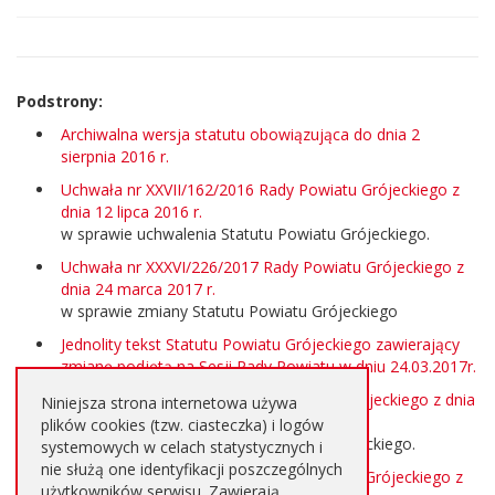
strony
Podstrony:
Archiwalna wersja statutu obowiązująca do dnia 2
sierpnia 2016 r.
Uchwała nr XXVII/162/2016 Rady Powiatu Grójeckiego z
dnia 12 lipca 2016 r.
w sprawie uchwalenia Statutu Powiatu Grójeckiego.
Uchwała nr XXXVI/226/2017 Rady Powiatu Grójeckiego z
dnia 24 marca 2017 r.
w sprawie zmiany Statutu Powiatu Grójeckiego
Jednolity tekst Statutu Powiatu Grójeckiego zawierający
zmianę podjętą na Sesji Rady Powiatu w dniu 24.03.2017r.
Uchwała Nr VIII/60/2019 Rady Powiatu Grójeckiego z dnia
Niniejsza strona internetowa używa
15 maja 2019 r.
plików cookies (tzw. ciasteczka) i logów
w sprawie zmian w Statucie Powiatu Grójeckiego.
systemowych w celach statystycznych i
nie służą one identyfikacji poszczególnych
Uchwała Nr XLVII/298/2022 Rady Powiatu Grójeckiego z
użytkowników serwisu. Zawierają