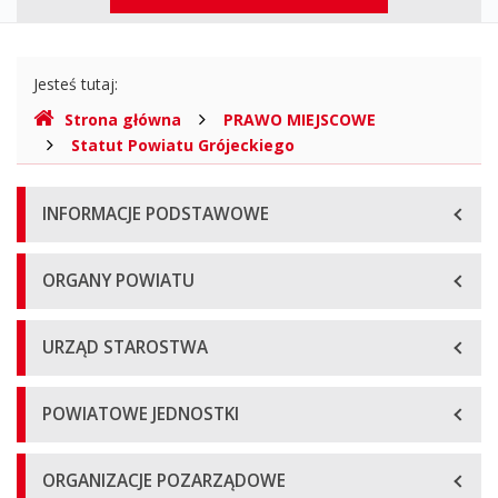
górne
Gdzie
Jesteś tutaj:
jesteśmy
Strona główna
PRAWO MIEJSCOWE
Statut Powiatu Grójeckiego
Menu
INFORMACJE PODSTAWOWE
główne
ORGANY POWIATU
URZĄD STAROSTWA
POWIATOWE JEDNOSTKI
ORGANIZACJE POZARZĄDOWE