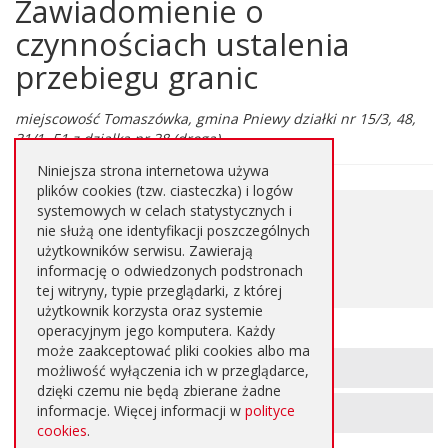
Zawiadomienie o
Główna
treść
czynnościach ustalenia
strony
przebiegu granic
miejscowość Tomaszówka, gmina Pniewy działki nr 15/3, 48,
31/1, 51 z działką nr 38 (droga)
Niniejsza strona internetowa używa
plików cookies (tzw. ciasteczka) i logów
0,044
systemowych w celach statystycznych i
Pobierz plik
nie służą one identyfikacji poszczególnych
MB
użytkowników serwisu. Zawierają
informację o odwiedzonych podstronach
DOC
tej witryny, typie przeglądarki, z której
użytkownik korzysta oraz systemie
operacyjnym jego komputera. Każdy
może zaakceptować pliki cookies albo ma
Informacje
METRYKA STRONY
możliwość wyłączenia ich w przeglądarce,
o
dzięki czemu nie będą zbierane żadne
informacje. Więcej informacji w
polityce
REJESTR ZMIAN STRONY
stronie
cookies
.