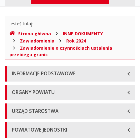
Biuletyn
górne
Informacji
Gdzie
Publicznej
Jesteś tutaj:
jesteśmy
Strona główna
INNE DOKUMENTY
Zawiadomienia
Rok 2024
Zawiadomienie o czynnościach ustalenia
przebiegu granic
Menu
INFORMACJE PODSTAWOWE
główne
ORGANY POWIATU
URZĄD STAROSTWA
POWIATOWE JEDNOSTKI