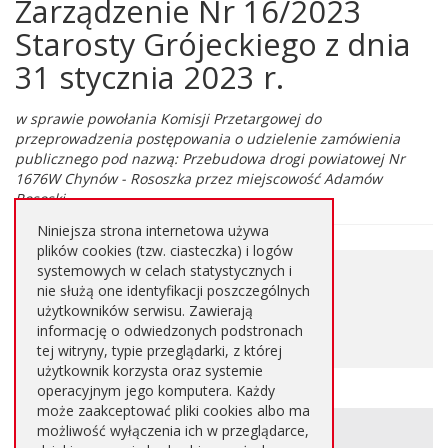
Zarządzenie Nr 16/2023
Główna
treść
Starosty Grójeckiego z dnia
strony
31 stycznia 2023 r.
w sprawie powołania Komisji Przetargowej do
przeprowadzenia postępowania o udzielenie zamówienia
publicznego pod nazwą: Przebudowa drogi powiatowej Nr
1676W Chynów - Rososzka przez miejscowość Adamów
Rososki
Niniejsza strona internetowa używa
plików cookies (tzw. ciasteczka) i logów
0,101
systemowych w celach statystycznych i
Pobierz plik
nie służą one identyfikacji poszczególnych
MB
użytkowników serwisu. Zawierają
informację o odwiedzonych podstronach
PDF
tej witryny, typie przeglądarki, z której
użytkownik korzysta oraz systemie
operacyjnym jego komputera. Każdy
może zaakceptować pliki cookies albo ma
Informacje
METRYKA STRONY
możliwość wyłączenia ich w przeglądarce,