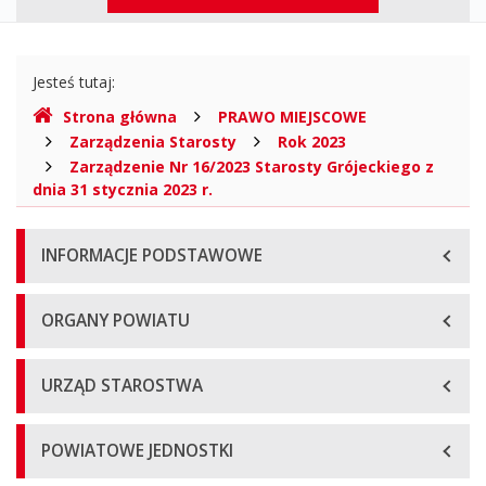
-
górne
Powiat
Gdzie
Grójecki
Jesteś tutaj:
jesteśmy
Strona główna
PRAWO MIEJSCOWE
Województwo
Zarządzenia Starosty
Rok 2023
mazowieckie,
Zarządzenie Nr 16/2023 Starosty Grójeckiego z
dnia 31 stycznia 2023 r.
Biuletyn
Menu
Informacji
INFORMACJE PODSTAWOWE
główne
Publicznej
ORGANY POWIATU
URZĄD STAROSTWA
POWIATOWE JEDNOSTKI