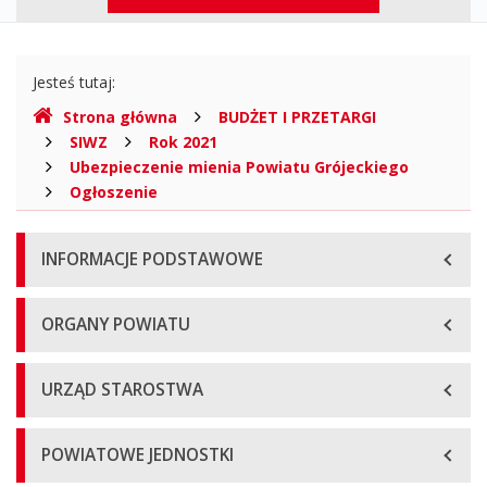
górne
Gdzie
Jesteś tutaj:
jesteśmy
Strona główna
BUDŻET I PRZETARGI
SIWZ
Rok 2021
Ubezpieczenie mienia Powiatu Grójeckiego
Ogłoszenie
Menu
INFORMACJE PODSTAWOWE
główne
ORGANY POWIATU
URZĄD STAROSTWA
POWIATOWE JEDNOSTKI