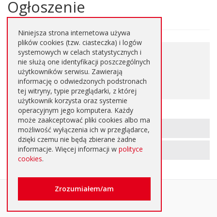
Ogłoszenie
Główna
treść
strony
Niniejsza strona internetowa używa
plików cookies (tzw. ciasteczka) i logów
0,144
systemowych w celach statystycznych i
Pobierz plik
nie służą one identyfikacji poszczególnych
MB
użytkowników serwisu. Zawierają
informację o odwiedzonych podstronach
PDF
tej witryny, typie przeglądarki, z której
użytkownik korzysta oraz systemie
operacyjnym jego komputera. Każdy
może zaakceptować pliki cookies albo ma
Informacje
METRYKA STRONY
możliwość wyłączenia ich w przeglądarce,
o
dzięki czemu nie będą zbierane żadne
informacje. Więcej informacji w
polityce
REJESTR ZMIAN STRONY
stronie
cookies
.
Oglądalność
Zrozumiałem/am
strony
Strona oglądana:
1286
razy.