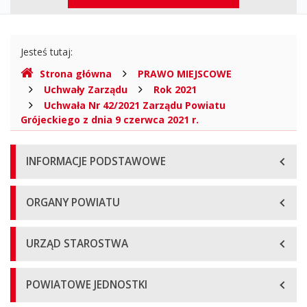
r.
górne
-
Gdzie
Powiat
Jesteś tutaj:
jesteśmy
Strona główna
PRAWO MIEJSCOWE
Grójecki
Uchwały Zarządu
Rok 2021
Województwo
Uchwała Nr 42/2021 Zarządu Powiatu
Grójeckiego z dnia 9 czerwca 2021 r.
mazowieckie,
Menu
Biuletyn
INFORMACJE PODSTAWOWE
główne
Informacji
ORGANY POWIATU
Publicznej
URZĄD STAROSTWA
POWIATOWE JEDNOSTKI