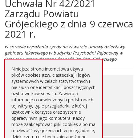
Uchwała Nr 42/2021
Główna
treść
Zarządu Powiatu
strony
Grójeckiego z dnia 9 czerwca
2021 r.
w sprawie wyrażenia zgody na zawarcie umowy dzierżawy
gabinetu lekarskiego w budynku Przychodni Rejonowej w
Drzewicy, stanowiącego własność Powiatu Grójeckiego.
Niniejsza strona internetowa używa
plików cookies (tzw. ciasteczka) i logów
0,172
systemowych w celach statystycznych i
Pobierz plik
nie służą one identyfikacji poszczególnych
MB
użytkowników serwisu. Zawierają
informację o odwiedzonych podstronach
PDF
tej witryny, typie przeglądarki, z której
użytkownik korzysta oraz systemie
operacyjnym jego komputera. Każdy
może zaakceptować pliki cookies albo ma
Informacje
METRYKA STRONY
możliwość wyłączenia ich w przeglądarce,
dzięki czemu nie będą zbierane żadne