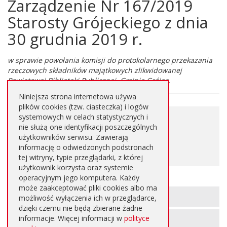
Zarządzenie Nr 167/2019
Główna
treść
Starosty Grójeckiego z dnia
strony
30 grudnia 2019 r.
w sprawie powołania komisji do protokolarnego przekazania
rzeczowych składników majątkowych zlikwidowanej
Powiatowej Biblioteki Publicznej, Gminie Grójec.
Niniejsza strona internetowa używa
plików cookies (tzw. ciasteczka) i logów
0,044
systemowych w celach statystycznych i
Pobierz plik
nie służą one identyfikacji poszczególnych
MB
użytkowników serwisu. Zawierają
informację o odwiedzonych podstronach
PDF
tej witryny, typie przeglądarki, z której
użytkownik korzysta oraz systemie
operacyjnym jego komputera. Każdy
może zaakceptować pliki cookies albo ma
Informacje
METRYKA STRONY
możliwość wyłączenia ich w przeglądarce,
o
dzięki czemu nie będą zbierane żadne
informacje. Więcej informacji w
polityce
REJESTR ZMIAN STRONY