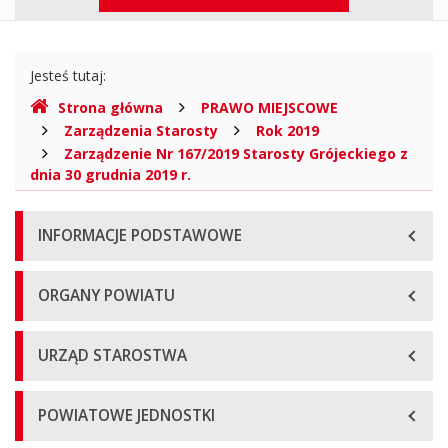
-
górne
Powiat
Gdzie
Grójecki
Jesteś tutaj:
jesteśmy
Strona główna
PRAWO MIEJSCOWE
Województwo
Zarządzenia Starosty
Rok 2019
mazowieckie,
Zarządzenie Nr 167/2019 Starosty Grójeckiego z
dnia 30 grudnia 2019 r.
Biuletyn
Menu
Informacji
INFORMACJE PODSTAWOWE
główne
Publicznej
ORGANY POWIATU
URZĄD STAROSTWA
POWIATOWE JEDNOSTKI