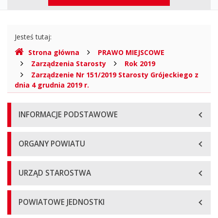
-
górne
Powiat
Gdzie
Grójecki
Jesteś tutaj:
jesteśmy
Strona główna
PRAWO MIEJSCOWE
Województwo
Zarządzenia Starosty
Rok 2019
mazowieckie,
Zarządzenie Nr 151/2019 Starosty Grójeckiego z
dnia 4 grudnia 2019 r.
Biuletyn
Menu
Informacji
INFORMACJE PODSTAWOWE
główne
Publicznej
ORGANY POWIATU
URZĄD STAROSTWA
POWIATOWE JEDNOSTKI