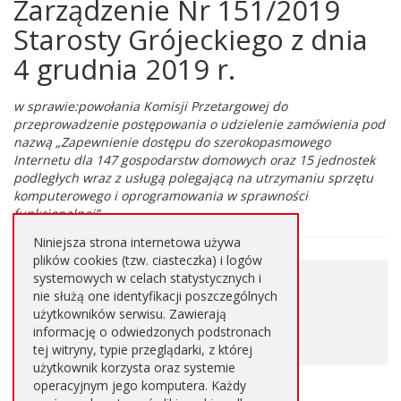
Zarządzenie Nr 151/2019
Główna
treść
Starosty Grójeckiego z dnia
strony
4 grudnia 2019 r.
w sprawie:powołania Komisji Przetargowej do
przeprowadzenie postępowania o udzielenie zamówienia pod
nazwą „Zapewnienie dostępu do szerokopasmowego
Internetu dla 147 gospodarstw domowych oraz 15 jednostek
podległych wraz z usługą polegającą na utrzymaniu sprzętu
komputerowego i oprogramowania w sprawności
funkcjonalnej”.
Niniejsza strona internetowa używa
plików cookies (tzw. ciasteczka) i logów
0,262
systemowych w celach statystycznych i
Pobierz plik
nie służą one identyfikacji poszczególnych
MB
użytkowników serwisu. Zawierają
informację o odwiedzonych podstronach
PDF
tej witryny, typie przeglądarki, z której
użytkownik korzysta oraz systemie
operacyjnym jego komputera. Każdy