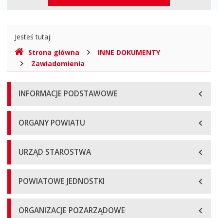
górne
Gdzie
Jesteś tutaj:
jesteśmy
Strona główna
INNE DOKUMENTY
Zawiadomienia
Menu
INFORMACJE PODSTAWOWE
główne
ORGANY POWIATU
URZĄD STAROSTWA
POWIATOWE JEDNOSTKI
ORGANIZACJE POZARZĄDOWE