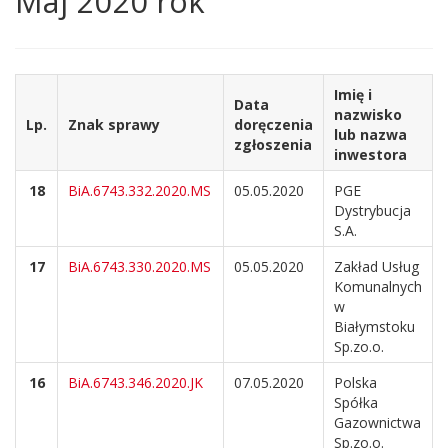
Maj 2020 rok
strony
Imię i
Data
nazwisko
Lp.
Znak sprawy
doręczenia
lub nazwa
zgłoszenia
inwestora
18
BiA.6743.332.2020.MS
05.05.2020
PGE
Dystrybucja
S.A.
17
BiA.6743.330.2020.MS
05.05.2020
Zakład Usług
Komunalnych
w
Białymstoku
Sp.zo.o.
16
BiA.6743.346.2020.JK
07.05.2020
Polska
Spółka
Gazownictwa
Sp.zo.o.