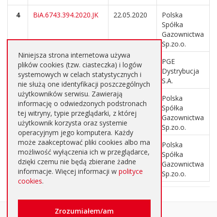
4
BiA.6743.394.2020.JK
22.05.2020
Polska
Spółka
Gazownictwa
Sp.zo.o.
Niniejsza strona internetowa używa
3
BiA.6743.402.2020.MS
25.05.2020
PGE
plików cookies (tzw. ciasteczka) i logów
Dystrybucja
systemowych w celach statystycznych i
S.A.
nie służą one identyfikacji poszczególnych
użytkowników serwisu. Zawierają
2
BiA.6743.419.2020.KJ
28.05.2020
Polska
informację o odwiedzonych podstronach
Spółka
tej witryny, typie przeglądarki, z której
Gazownictwa
użytkownik korzysta oraz systemie
Sp.zo.o.
operacyjnym jego komputera. Każdy
może zaakceptować pliki cookies albo ma
1
BiA.6743.418.2020.MK
28.05.2020
Polska
możliwość wyłączenia ich w przeglądarce,
Spółka
dzięki czemu nie będą zbierane żadne
Gazownictwa
informacje. Więcej informacji w
polityce
Sp.zo.o.
cookies
.
Oglądalność
Zrozumiałem/am