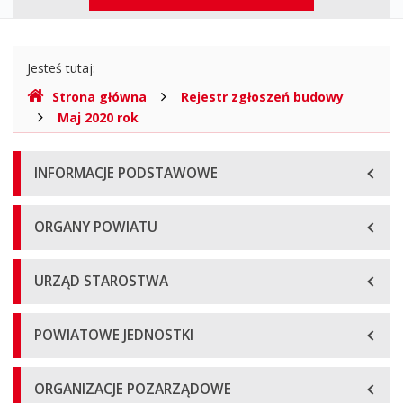
Biuletyn
górne
Informacji
Gdzie
Publicznej
Jesteś tutaj:
jesteśmy
Strona główna
Rejestr zgłoszeń budowy
Maj 2020 rok
Menu
INFORMACJE PODSTAWOWE
główne
ORGANY POWIATU
URZĄD STAROSTWA
POWIATOWE JEDNOSTKI
ORGANIZACJE POZARZĄDOWE