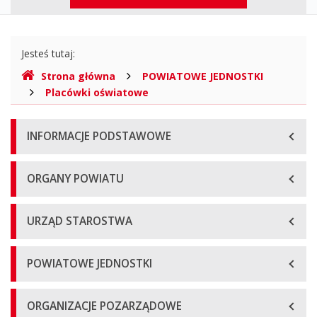
górne
Gdzie
Jesteś tutaj:
jesteśmy
Strona główna
POWIATOWE JEDNOSTKI
Placówki oświatowe
Menu
INFORMACJE PODSTAWOWE
główne
ORGANY POWIATU
URZĄD STAROSTWA
POWIATOWE JEDNOSTKI
ORGANIZACJE POZARZĄDOWE