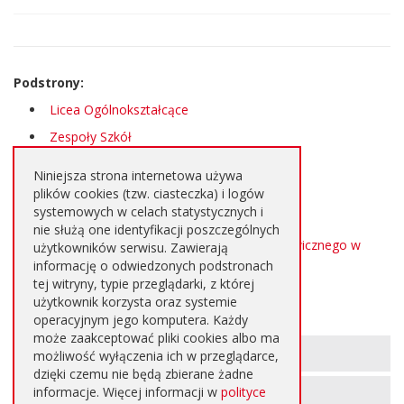
strony
Podstrony:
Licea Ogólnokształcące
Zespoły Szkół
Zespoły Szkół Specjalnych
Niniejsza strona internetowa używa
Specjalne Ośrodki Szkolno - Wychowawcze
plików cookies (tzw. ciasteczka) i logów
systemowych w celach statystycznych i
Poradnie Psychologiczno - Pedagogiczne
nie służą one identyfikacji poszczególnych
Centrum Kształcenia Zawodowego i Ustawicznego w
użytkowników serwisu. Zawierają
Nowej Wsi
informację o odwiedzonych podstronach
tej witryny, typie przeglądarki, z której
Powiatowa Biblioteka Publiczna
użytkownik korzysta oraz systemie
operacyjnym jego komputera. Każdy
może zaakceptować pliki cookies albo ma
Informacje
METRYKA STRONY
możliwość wyłączenia ich w przeglądarce,
o
dzięki czemu nie będą zbierane żadne
informacje. Więcej informacji w
polityce
REJESTR ZMIAN STRONY