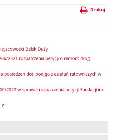
Aby
Drukuj
wydrukować
stronę,
kliknij
ikonkę
oznaczoną
symbolem
miejscowości Belsk Duży
drukarki
/266/2021 rozpatrzenia petycji o remont drogi
i
opisem
nia posiedzeń dot. podjęcia działań ratowniczych w
00/2022 w sprawie rozpatrzenia petycji Fundacji im.
 r.