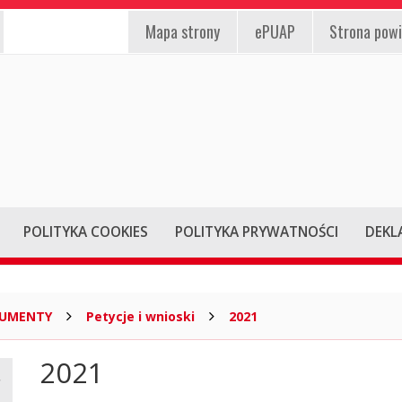
EPUAP,
st
Mapa
strony
ePUAP
Strona pow
strona
/wyłącz)
powiatu,
mapa
strony
POLITYKA COOKIES
POLITYKA PRYWATNOŚCI
DEKL
KUMENTY
Petycje i wnioski
2021
2021
Główna
treść
strony