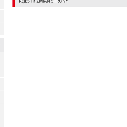
REJESTR ZMIAN STRONY
stronie