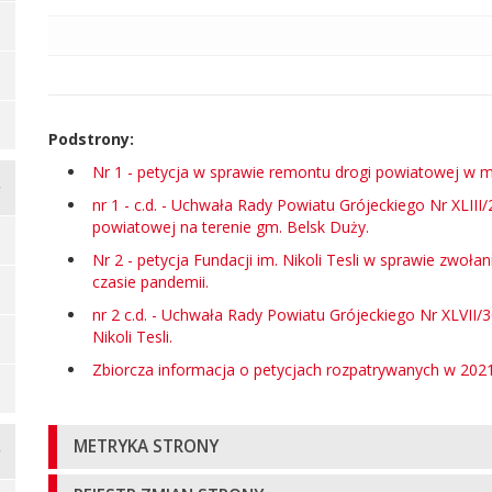
Podstrony:
Nr 1 - petycja w sprawie remontu drogi powiatowej w 
nr 1 - c.d. - Uchwała Rady Powiatu Grójeckiego Nr XLIII
powiatowej na terenie gm. Belsk Duży.
Nr 2 - petycja Fundacji im. Nikoli Tesli w sprawie zwoła
czasie pandemii.
nr 2 c.d. - Uchwała Rady Powiatu Grójeckiego Nr XLVII/3
Nikoli Tesli.
Zbiorcza informacja o petycjach rozpatrywanych w 2021
Informacje
METRYKA STRONY
o