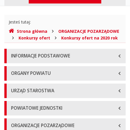
Informacji
górne
Publicznej
Gdzie
Jesteś tutaj:
jesteśmy
Strona główna
ORGANIZACJE POZARZĄDOWE
Konkursy ofert
Konkursy ofert na 2020 rok
Menu
INFORMACJE PODSTAWOWE
główne
ORGANY POWIATU
URZĄD STAROSTWA
POWIATOWE JEDNOSTKI
ORGANIZACJE POZARZĄDOWE