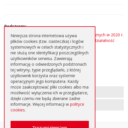
strony
Podstrony:
Otwarty konkurs na realizację zadań publicznych w 2020 r.
Niniejsza strona internetowa używa
przez organizacje i podmioty prowadzące działalność
plików cookies (tzw. ciasteczka) i logów
pożytku publicznego.
systemowych w celach statystycznych i
nie służą one identyfikacji poszczególnych
Wzór oferty
użytkowników serwisu. Zawierają
Protokół oceny wniosków
informację o odwiedzonych podstronach
tej witryny, typie przeglądarki, z której
Wyniki konkursu
użytkownik korzysta oraz systemie
operacyjnym jego komputera. Każdy
może zaakceptować pliki cookies albo ma
Informacje
METRYKA STRONY
możliwość wyłączenia ich w przeglądarce,
o
dzięki czemu nie będą zbierane żadne
informacje. Więcej informacji w
polityce
REJESTR ZMIAN STRONY
stronie
cookies
.
Oglądalność
Zrozumiałem/am